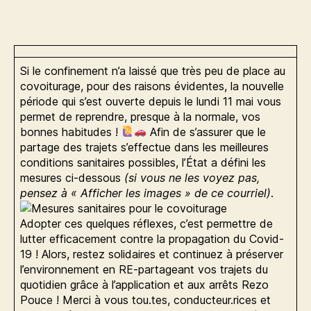
faut
savoir
pour
RE-
partager
Si le confinement n’a laissé que très peu de place au
ses
covoiturage, pour des raisons évidentes, la nouvelle
trajets
période qui s’est ouverte depuis le lundi 11 mai vous
permet de reprendre, presque à la normale, vos
bonnes habitudes !
Afin de s’assurer que le
partage des trajets s’effectue dans les meilleures
conditions sanitaires possibles, l’État a défini les
mesures ci-dessous
(si vous ne les voyez pas,
pensez à « Afficher les images » de ce courriel)
.
Adopter ces quelques réflexes, c’est permettre de
lutter efficacement contre la propagation du Covid-
19 ! Alors, restez solidaires et continuez à préserver
l’environnement en RE-partageant vos trajets du
quotidien grâce à l’application et aux arrêts Rezo
Pouce ! Merci à vous tou.tes, conducteur.rices et