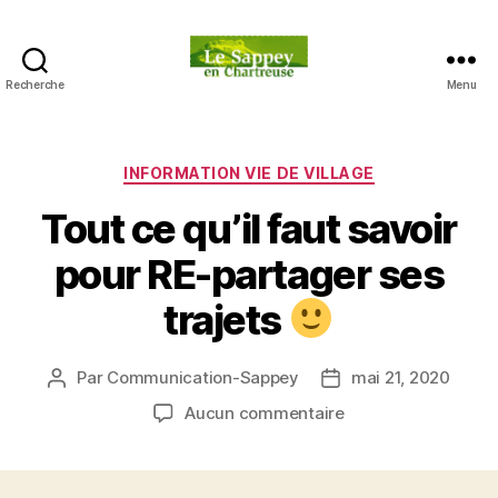
Recherche
Menu
Blog
du
sappey
en
Catégories
INFORMATION VIE DE VILLAGE
Chartreuse
Tout ce qu’il faut savoir
pour RE-partager ses
trajets
Par
Communication-Sappey
mai 21, 2020
Auteur
Date
de
de
sur
Aucun commentaire
l’article
l’article
Tout
ce
qu’il