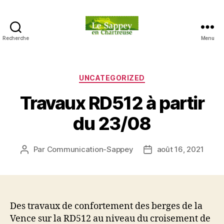
Recherche
Menu
Blog
du
sappey
en
Catégories
UNCATEGORIZED
Chartreuse
Travaux RD512 à partir
du 23/08
Par
Communication-Sappey
août 16, 2021
Auteur
Date
de
de
l’article
l’article
Des travaux de confortement des berges de la
Vence sur la RD512 au niveau du croisement de