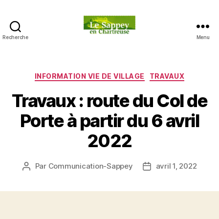
Recherche
Menu
Blog
du
sappey
en
Catégories
INFORMATION VIE DE VILLAGE
TRAVAUX
Chartreuse
Travaux : route du Col de
Porte à partir du 6 avril
2022
Par
Communication-Sappey
avril 1, 2022
Auteur
Date
de
de
l’article
l’article