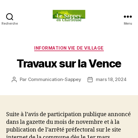
Recherche
Menu
Blog
du
sappey
en
Catégories
INFORMATION VIE DE VILLAGE
Chartreuse
Travaux sur la Vence
Par
Communication-Sappey
mars 18, 2024
Auteur
Date
de
de
l’article
l’article
Suite à l’avis de participation publique annoncé
dans la gazette du mois de novembre et à la
publication de l’arrêté préfectoral sur le site
internet de la commune dès le 1er mars,