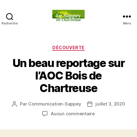
Recherche
Menu
Blog
du
sappey
en
Catégories
DÉCOUVERTE
Chartreuse
Un beau reportage sur
l’AOC Bois de
Chartreuse
Par
Communication-Sappey
juillet 3, 2020
Auteur
Date
de
de
sur
Aucun commentaire
l’article
l’article
Un
beau
reportage