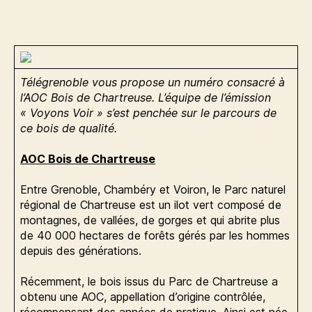
sur
l’AOC
Bois
de
Chartreuse
Télégrenoble vous propose un numéro consacré à
l’AOC Bois de Chartreuse. L’équipe de l’émission
« Voyons Voir » s’est penchée sur le parcours de
ce bois de qualité.
AOC Bois de Chartreuse
Entre Grenoble, Chambéry et Voiron, le Parc naturel
régional de Chartreuse est un ilot vert composé de
montagnes, de vallées, de gorges et qui abrite plus
de 40 000 hectares de forêts gérés par les hommes
depuis des générations.
Récemment, le bois issus du Parc de Chartreuse a
obtenu une AOC, appellation d’origine contrôlée,
récompensant des années de pratique. Ainsi est née