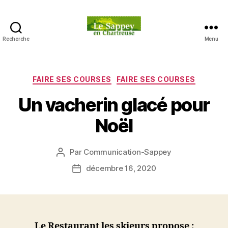
Recherche
Menu
Blog
du
sappey
en
Catégories
FAIRE SES COURSES
FAIRE SES COURSES
Chartreuse
Un vacherin glacé pour
Noël
Par
Communication-Sappey
Auteur
de
décembre 16, 2020
Date
l’article
de
l’article
Le Restaurant les skieurs propose :