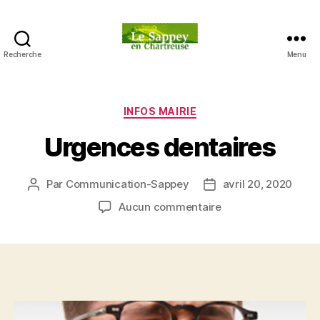
Recherche
Menu
Blog
du
sappey
en
Catégories
INFOS MAIRIE
Chartreuse
Urgences dentaires
Par
Communication-Sappey
avril 20, 2020
Auteur
Date
de
de
sur
Aucun commentaire
l’article
l’article
Urgences
dentaires