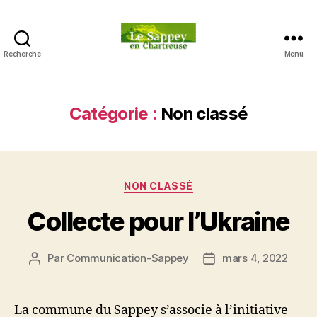
Recherche
Menu
Blog
du
sappey
en
Catégorie :
Non classé
Chartreuse
Catégories
NON CLASSÉ
Collecte pour l’Ukraine
Par
Communication-Sappey
mars 4, 2022
Auteur
Date
de
de
l’article
l’article
La commune du Sappey s’associe à l’initiative