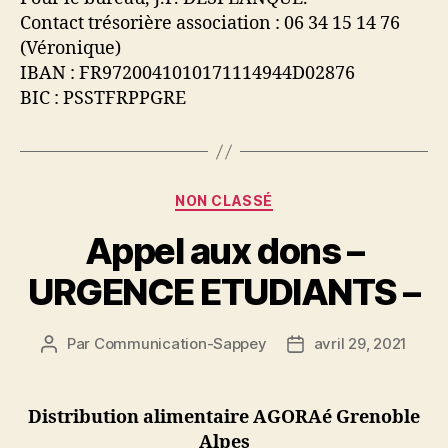
Contact trésorière association : 06 34 15 14 76
(Véronique)
IBAN : FR9720041010171114944D02876
BIC : PSSTFRPPGRE
Catégories
NON CLASSÉ
Appel aux dons –
URGENCE ETUDIANTS –
Par
Communication-Sappey
avril 29, 2021
Auteur
Date
de
de
l’article
l’article
Distribution alimentaire AGORAé Grenoble
Alpes