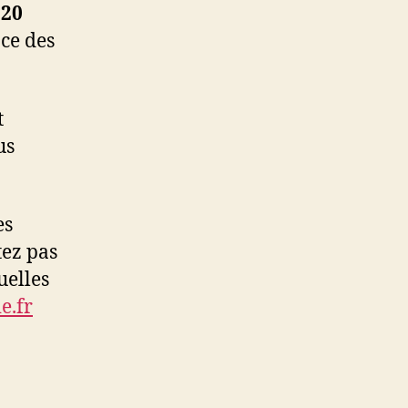
 20
ace des
t
us
es
tez pas
uelles
e.fr