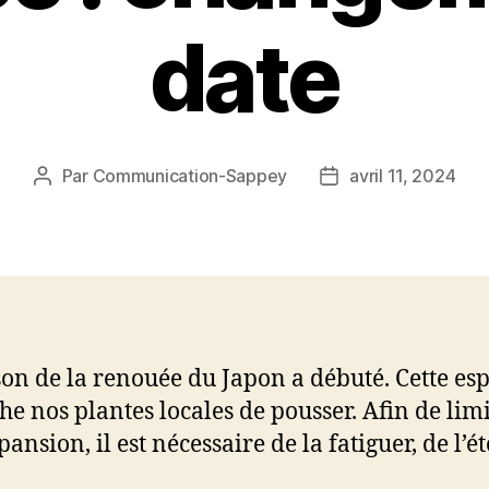
date
Par
Communication-Sappey
avril 11, 2024
Auteur
Date
de
de
l’article
l’article
son de la renouée du Japon a débuté. Cette es
e nos plantes locales de pousser. Afin de lim
ansion, il est nécessaire de la fatiguer, de l’ét