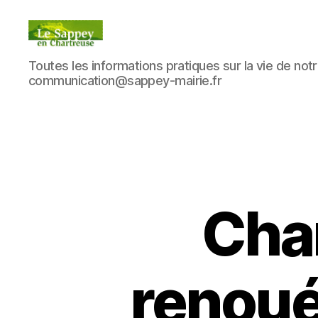
Blog
Toutes les informations pratiques sur la vie de notre
du
communication@sappey-mairie.fr
sappey
en
Chartreuse
Chan
renoué