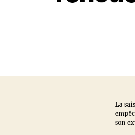
La sai
empêch
son exp