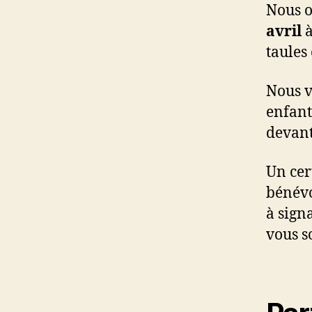
Nous o
avril
à
taules
Nous v
enfant
devant 
Un cer
bénévo
à sign
vous s