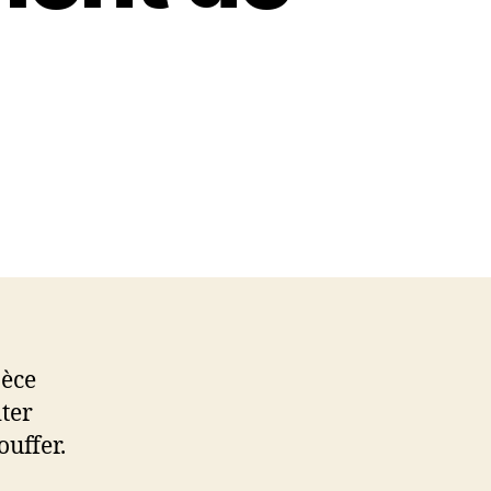
pèce
iter
ouffer.