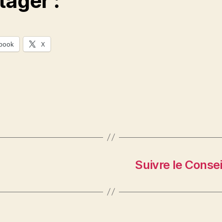
tager :
book
X
Suivre le Consei