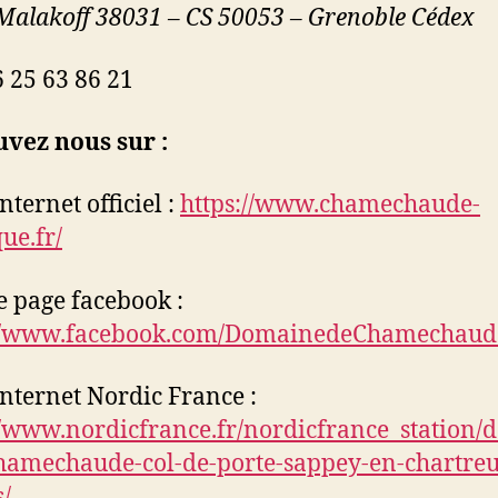
 Malakoff 38031 – CS 50053 – Grenoble Cédex
6 25 63 86 21
vez nous sur :
internet officiel :
https://www.chamechaude-
ue.fr/
e page facebook :
://www.facebook.com/DomainedeChamechaud
 internet Nordic France :
//www.nordicfrance.fr/nordicfrance_station
hamechaude-col-de-porte-sappey-en-chartreus
/