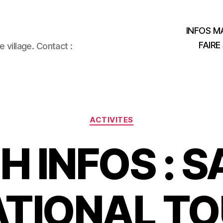
INFOS MA
FAIRE
 village. Contact :
Catégories
ACTIVITES
H INFOS : 
TIONAL T