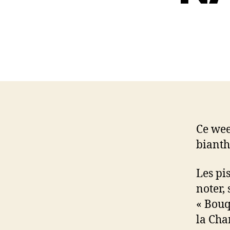
Ce wee
bianth
Les pi
noter, 
« Bouq
la Cha