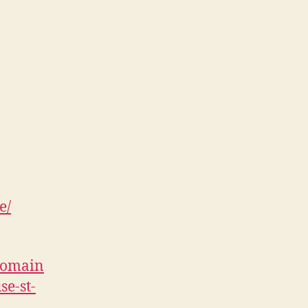
e/
/domain
e-st-