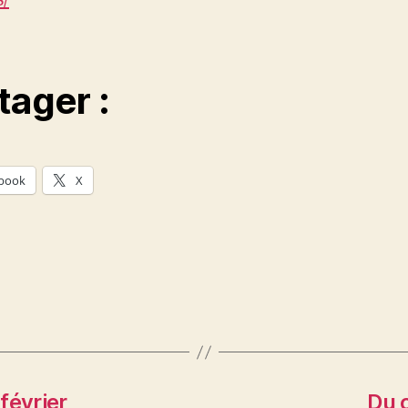
tager :
book
X
février
Du 