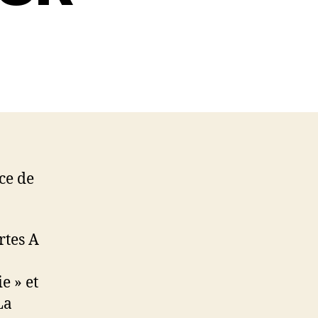
ce de
rtes A
e » et
La