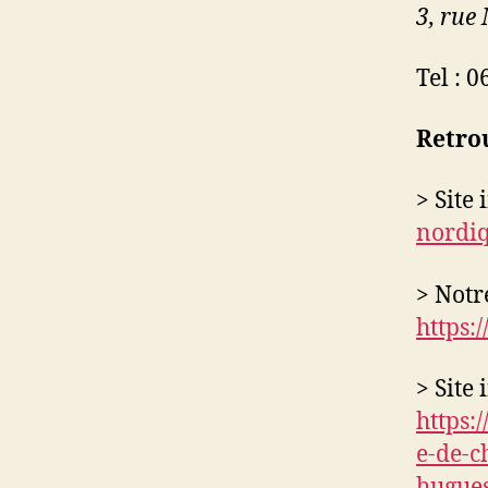
3, rue
Tel : 0
Retrou
> Site 
nordiq
> Notr
https
> Site
https:
e-de-c
hugues