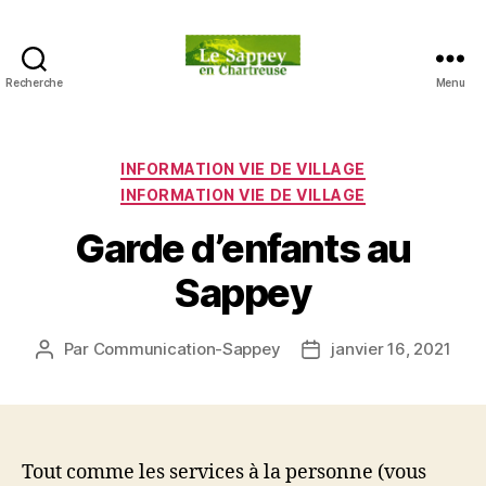
Recherche
Menu
Blog
du
sappey
en
Catégories
INFORMATION VIE DE VILLAGE
Chartreuse
INFORMATION VIE DE VILLAGE
Garde d’enfants au
Sappey
Par
Communication-Sappey
janvier 16, 2021
Auteur
Date
de
de
l’article
l’article
Tout comme les services à la personne (vous