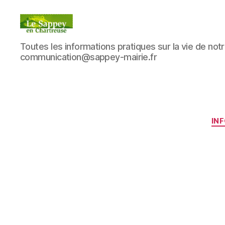
Blog
Toutes les informations pratiques sur la vie de notre
du
communication@sappey-mairie.fr
sappey
en
Chartreuse
IN