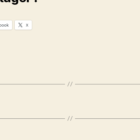
book
X