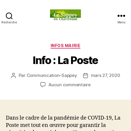
Recherche
Menu
Blog
du
sappey
en
Catégories
INFOS MAIRIE
Chartreuse
Info : La Poste
Par
Communication-Sappey
mars 27, 2020
Auteur
Date
de
de
sur
Aucun commentaire
l’article
l’article
Info
:
La
Poste
Dans le cadre de la pandémie de COVID-19, La
Poste met tout en œuvre pour garantir la