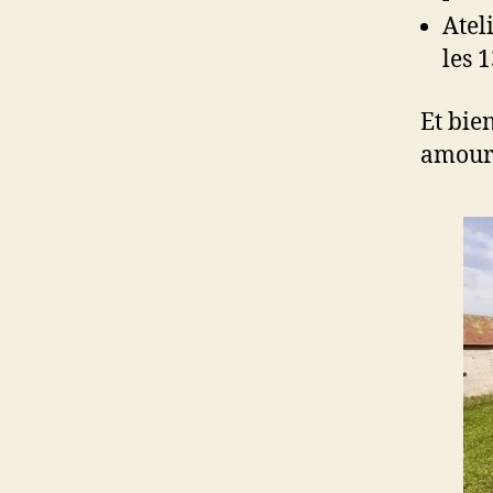
Atel
les 
Et bie
amour 