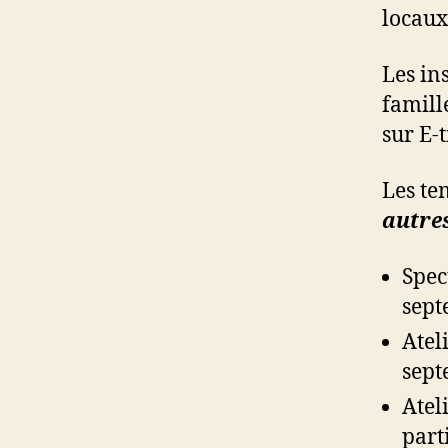
locaux
Les in
famill
sur E-t
Les te
autres
Spec
sept
Atel
sept
Atel
part