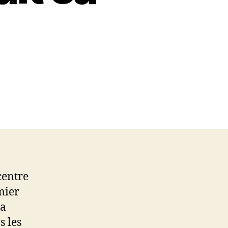
centre
mier
la
s les