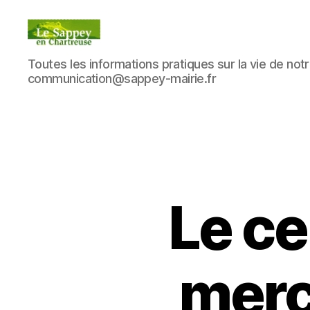
Blog
Toutes les informations pratiques sur la vie de notre
du
communication@sappey-mairie.fr
sappey
en
Chartreuse
Le ce
mercr