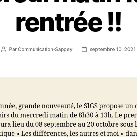
rentrée !!
Par
Communication-Sappey
septembre 10, 2021
Auteur
Date
de
de
l’article
l’article
année, grande nouveauté, le SIGS propose un 
sirs du mercredi matin de 8h30 à 13h. Le pre
aura lieu du 08 septembre au 20 octobre sous 
ique « Les différences, les autres et moi » dan