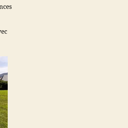
nces
vec