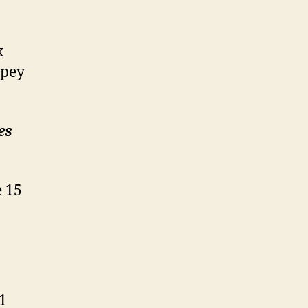
x
ppey
es
e 15
21