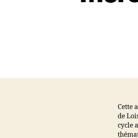
Cette 
de Loi
cycle 
thémat