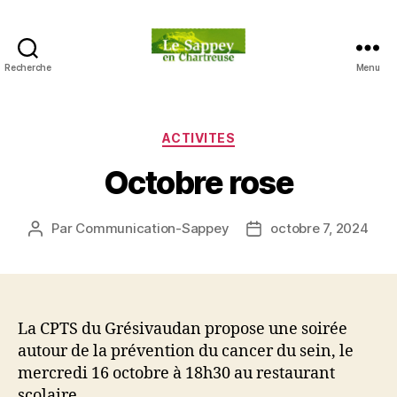
Recherche
Menu
Blog
du
sappey
en
Catégories
ACTIVITES
Chartreuse
Octobre rose
Par
Communication-Sappey
octobre 7, 2024
Auteur
Date
de
de
l’article
l’article
La CPTS du Grésivaudan propose une soirée
autour de la prévention du cancer du sein, le
mercredi 16 octobre à 18h30 au restaurant
scolaire.