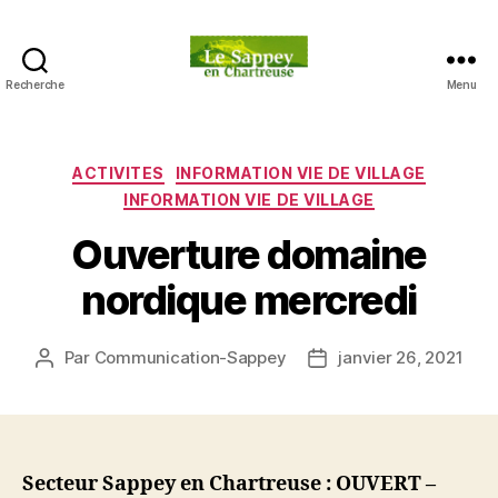
Recherche
Menu
Blog
du
sappey
en
Catégories
ACTIVITES
INFORMATION VIE DE VILLAGE
Chartreuse
INFORMATION VIE DE VILLAGE
Ouverture domaine
nordique mercredi
Par
Communication-Sappey
janvier 26, 2021
Auteur
Date
de
de
l’article
l’article
Secteur Sappey en Chartreuse : OUVERT –