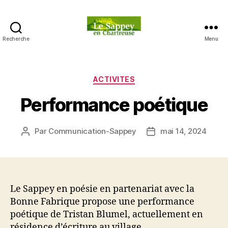
Recherche
Menu
Blog
du
sappey
en
Catégories
ACTIVITES
Chartreuse
Performance poétique
Par
Communication-Sappey
mai 14, 2024
Auteur
Date
de
de
l’article
l’article
Le Sappey en poésie en partenariat avec la
Bonne Fabrique propose une performance
poétique de Tristan Blumel, actuellement en
résidence d’écriture au village.