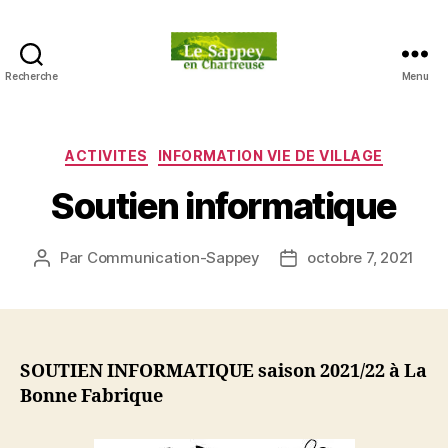
Recherche
Menu
Blog
du
sappey
en
Catégories
ACTIVITES
INFORMATION VIE DE VILLAGE
Chartreuse
Soutien informatique
Par
Communication-Sappey
octobre 7, 2021
Auteur
Date
de
de
l’article
l’article
SOUTIEN INFORMATIQUE saison 2021/22 à La
Bonne Fabrique