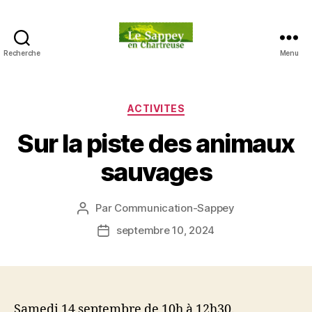
Recherche
Menu
Blog
du
sappey
en
Catégories
ACTIVITES
Chartreuse
Sur la piste des animaux
sauvages
Par
Communication-Sappey
Auteur
de
septembre 10, 2024
Date
l’article
de
l’article
Samedi 14 septembre de 10h à 12h30.