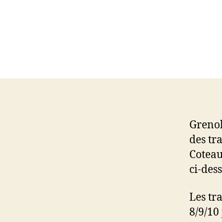
Grenob
des tr
Coteau
ci-dess
Les tr
8/9/10 