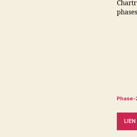
Chartr
phases
Phase-
LIE