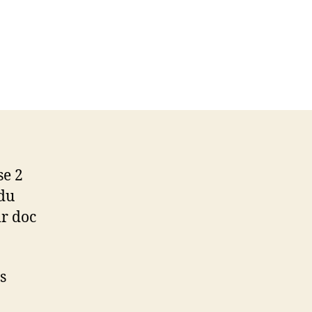
se 2
 du
ir doc
s