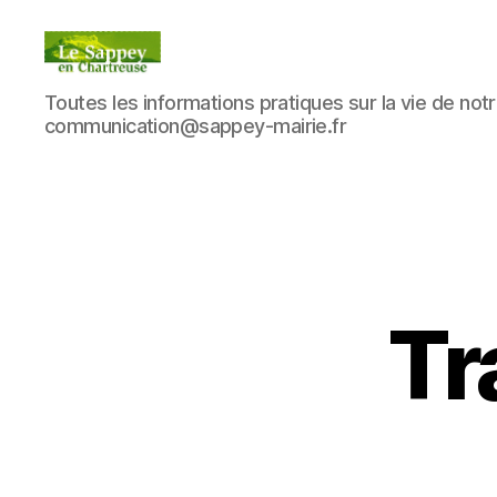
Blog
Toutes les informations pratiques sur la vie de notre
du
communication@sappey-mairie.fr
sappey
en
Chartreuse
Tr