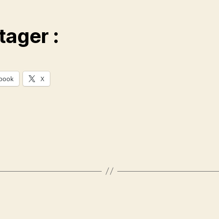
tager :
book
X