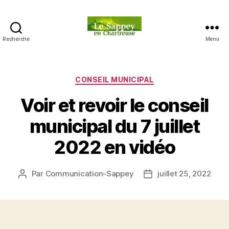
Recherche
Menu
Blog
du
sappey
en
Catégories
CONSEIL MUNICIPAL
Chartreuse
Voir et revoir le conseil
municipal du 7 juillet
2022 en vidéo
Par
Communication-Sappey
juillet 25, 2022
Auteur
Date
de
de
l’article
l’article